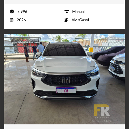
7.996
Manual
2026
Álc./Gasol.