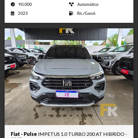
90.000
Automático
2023
Álc./Gasol.
Fiat - Pulse
IMPETUS 1.0 TURBO 200 AT HIBRIDO -