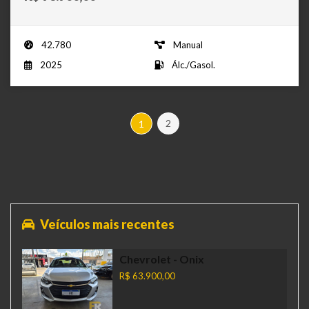
42.780
Manual
2025
Álc./Gasol.
2
1
Veículos mais recentes
Chevrolet
- Onix
R$ 63.900,00