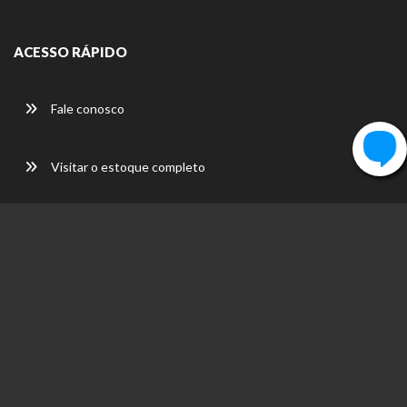
ACESSO RÁPIDO
Fale conosco
Visitar o estoque completo
Tire suas dúvidas
FALE CONOSCO
R. Pedro Aldemar Bantim, 1035 - Dr. Silvio Botelho -Boa
Vista - RR