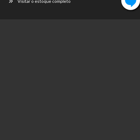
Visitar o estoque completo
Tire suas dúvidas
FALE CONOSCO
R. Pedro Aldemar Bantim, 1035 - Dr. Silvio Botelho -Boa
Vista - RR
(95)3626-5574
(95)3626-5574
vendas@frautomoveis.com.br