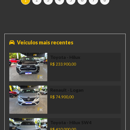
1
Veículos mais recentes
Toyota
- Hilux
R$ 233.900,00
Renault
- Logan
R$ 74.900,00
Toyota
- Hilux SW4
R$ 410.000,00