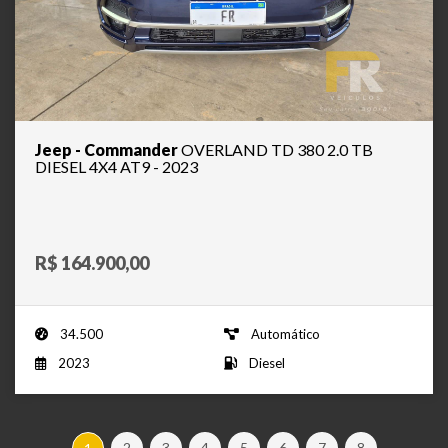
Jeep - Commander
OVERLAND TD 380 2.0 TB
DIESEL 4X4 AT9 - 2023
R$ 164.900,00
34.500
Automático
2023
Diesel
2
3
4
5
6
7
8