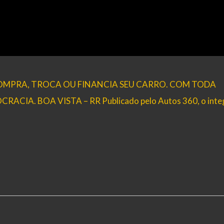
 COMPRA, TROCA OU FINANCIA SEU CARRO. COM TODA
IA. BOA VISTA – RR Publicado pelo Autos 360, o inte