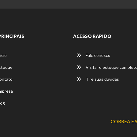
PRINCIPAIS
ACESSO RÁPIDO
ício
Fale conosco
stoque
Visitar o estoque complet
ontato
Tire suas dúvidas
mpresa
og
CORREA E 