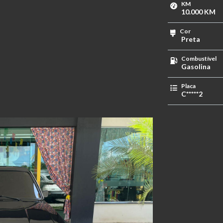
KM
10.000 KM
Cor
Preta
Combustível
Gasolina
Placa
C*****2