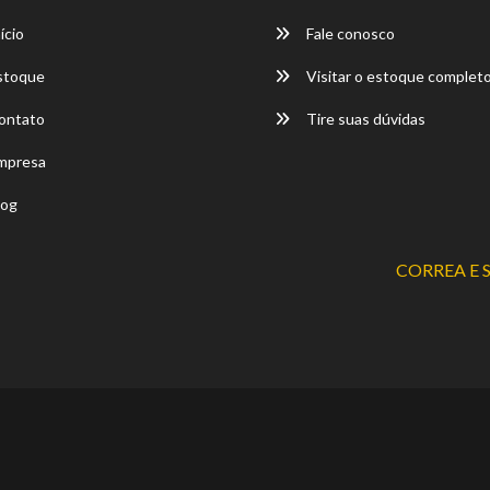
ício
Fale conosco
stoque
Visitar o estoque complet
ontato
Tire suas dúvidas
mpresa
og
CORREA E 