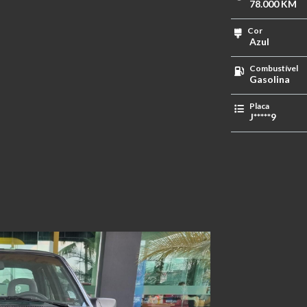
78.000 KM
Cor
Azul
Combustível
Gasolina
Placa
J*****9